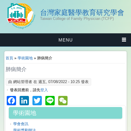
台灣家庭醫學教育研究學會
Taiwan College of Family Physician (TCFP)
MENU
您在這裡
首頁
»
學術園地
» 肺病簡介
肺病簡介
由
網站管理者
在 週五, 07/08/2022 - 10:25 發表
發表回應前，請先
登入
Facebook
LinkedIn
Twitter
Line
WeChat
學術園地
學會會訊
學術獎勵辦法